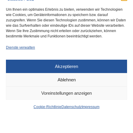
Um Ihnen ein optimales Erlebnis zu bieten, verwenden wir Technologien
wie Cookies, um Geräteinformationen zu speichern bzw. darauf
zuzugreifen. Wenn Sie diesen Technologien zustimmen, können wir Daten
wie das Surfverhalten oder eindeutige IDs auf dieser Website verarbeiten.
0
Wenn Sie Ihre Zustimmung nicht erteilen oder zurückziehen, können
bestimmte Merkmale und Funktionen beeinträchtigt werden.
Dienste verwalten
Akzeptieren
Ablehnen
DÜSSELDORF
9. APRIL 2025
Voreinstellungen anzeigen
Karlstraße: Algerischer
Cookie-Richtlinie
Datenschutz
Impressum
Dealer festgenommen
von
WOLFGANG OSINSKI