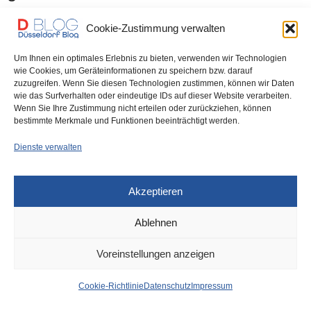
Aus 40.000 Steinen aus dem 19 Jahrhundert komponiert: „High
Cookie-Zustimmung verwalten
Cool“ Ich bin auf eine wunderbare…
Um Ihnen ein optimales Erlebnis zu bieten, verwenden wir Technologien
wie Cookies, um Geräteinformationen zu speichern bzw. darauf
0 SHARES
zuzugreifen. Wenn Sie diesen Technologien zustimmen, können wir Daten
wie das Surfverhalten oder eindeutige IDs auf dieser Website verarbeiten.
Wenn Sie Ihre Zustimmung nicht erteilen oder zurückziehen, können
bestimmte Merkmale und Funktionen beeinträchtigt werden.
IMPRESSUM
DATENSCHUTZ
COOKIE-RICHTLINIE (EU)
Dienste verwalten
Akzeptieren
Ablehnen
Voreinstellungen anzeigen
Cookie-Richtlinie
Datenschutz
Impressum