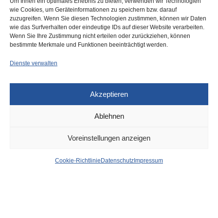
Um Ihnen ein optimales Erlebnis zu bieten, verwenden wir Technologien
wie Cookies, um Geräteinformationen zu speichern bzw. darauf
zuzugreifen. Wenn Sie diesen Technologien zustimmen, können wir Daten
wie das Surfverhalten oder eindeutige IDs auf dieser Website verarbeiten.
0
Wenn Sie Ihre Zustimmung nicht erteilen oder zurückziehen, können
bestimmte Merkmale und Funktionen beeinträchtigt werden.
Dienste verwalten
Akzeptieren
Ablehnen
VERKEHR
2. JUNI 2026
Voreinstellungen anzeigen
Rheinbahn: Bis zum 8. Juli
Cookie-Richtlinie
Datenschutz
Impressum
Änderungen für Linien
708, 709, 834
von
WOLFGANG OSINSKI