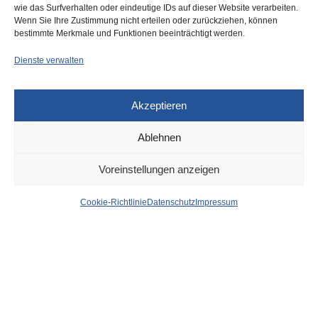
wie das Surfverhalten oder eindeutige IDs auf dieser Website verarbeiten.
0
Wenn Sie Ihre Zustimmung nicht erteilen oder zurückziehen, können
bestimmte Merkmale und Funktionen beeinträchtigt werden.
Dienste verwalten
Akzeptieren
Ablehnen
DÜSSELDORF
20. MÄRZ 2025
Voreinstellungen anzeigen
Hier wird nächste Woche
Cookie-Richtlinie
Datenschutz
Impressum
geblitzt – Schwerpunkte:
Rather Kreuzweg, Bilker
Allee, Ahnfeldstraße
von
WOLFGANG OSINSKI