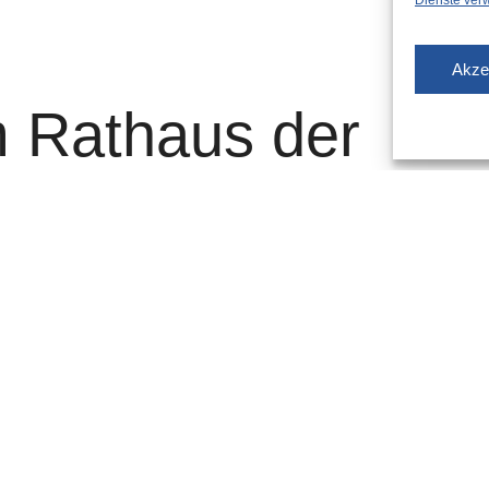
Dienste ver
Hästens Kunstgalerie anmelden:
ten.de/events
Akze
.linkedin.com/company/somnar-de?trk=public_post_feed-actor-
 Rathaus der
ar_betten/
ok.com/SOMNARBETTEN
n Somnar
orf
Theodor-Heuss-Brücke: IPM übernimmt
t das Projekt Theodor-Heuss-Brücke in eine dem Umfang
angemessene Struktur. Das Projekt soll maßgeblich von
seldorf GmbH (IPM) getragen werden, die bereits bei
en zehn Jahren im Schul- und Kitabau ihre Kompetenz