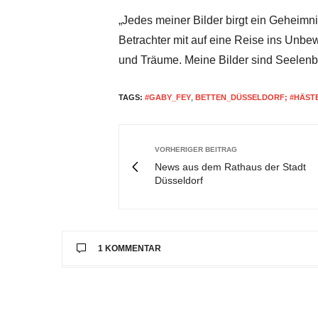
„Jedes meiner Bilder birgt ein Geheimni
Betrachter mit auf eine Reise ins Un
und Träume. Meine Bilder sind Seelenbi
TAGS:
#GABY_FEY
,
BETTEN_DÜSSELDORF; #HÄST
VORHERIGER BEITRAG
News aus dem Rathaus der Stadt
Düsseldorf
1 KOMMENTAR
CHRISTIAN THIELE
SAGT:
Ständig wechselnde Kunstausstellungen im