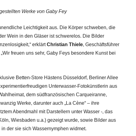
sgestellten Werke von Gaby Fey
nendliche Leichtigkeit aus. Die Körper schweben, die
der Wein in den Gläser ist schwerelos. Die Bilder
nzenlosigkeit,“ erklärt
Christian Thiele
, Geschäftsführer
„Wir freuen uns sehr, Gaby Feys besondere Kunst bei
lusive Betten-Store Hästens Düsseldorf, Berliner Allee
experimentierfreudigen Unterwasser-Fotokünstlerin aus
er Wahlheimat, dem südfranzösischen Carqueiranne,
 zwanzig Werke, darunter auch „La Cène“ – ihre
etztem Abendmahl mit Darstellern unter Wasser -, das
öln, Wiesbaden u.a.) gezeigt wurde, sowie Bilder aus
“, in der sie sich Wassernymphen widmet.