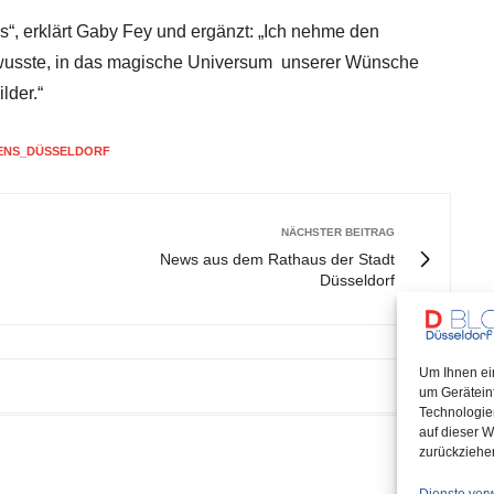
s“, erklärt Gaby Fey und ergänzt: „Ich nehme den
bewusste, in das magische Universum unserer Wünsche
lder.“
ENS_DÜSSELDORF
NÄCHSTER BEITRAG
News aus dem Rathaus der Stadt
Düsseldorf
Um Ihnen ei
um Gerätein
Technologie
auf dieser W
zurückziehe
 Hästens & Somnar Store in Düsseldorf.