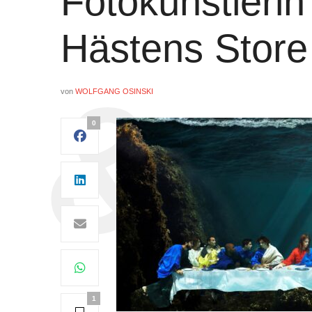
Fotokünstleri
Hästens Store
von
WOLFGANG OSINSKI
0
1