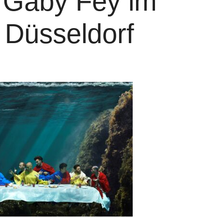
n Gaby Fey im
 Düsseldorf