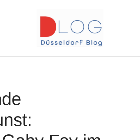
nde
nst: