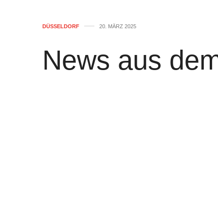
Jetzt zum Kunstrundgang in der Somnar & 
Somnar Event Übersicht
https://somnar-bet
DÜSSELDORF
20. MÄRZ 2025
LinkedIn I Somnar in Düsseldorf
https://de
name
News aus dem
Instagram
https://www.instagram.com/somn
Facebook I Somnar
https://www.facebo
Anmeldung zum Newsletter: Newsletter vo
Stadt Düsseld
https://somnar-betten.de/newsletter
25. MÄRZ 2025 UM 17:32 UHR
von
WOLFGANG OSINSKI
0
Neustrukturierung des Projekts 
Bauherrentätigkeit
Die Landeshauptstadt Düsseldorf bring
und der Bedeutung eines Großprojekts 
der Immobilien Projekt Management Düs
diesen Vorhaben und in den vergangen