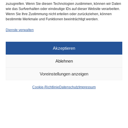
zuzugreifen. Wenn Sie diesen Technologien zustimmen, können wir Daten
wie das Surfverhalten oder eindeutige IDs auf dieser Website verarbeiten.
0
Wenn Sie Ihre Zustimmung nicht erteilen oder zurückziehen, können
bestimmte Merkmale und Funktionen beeinträchtigt werden.
Dienste verwalten
Akzeptieren
Ablehnen
DÜSSELDORF
19. FEBRUAR 2025
Voreinstellungen anzeigen
News aus dem Rathaus
Cookie-Richtlinie
Datenschutz
Impressum
der Stadt Düsseldorf
von
WOLFGANG OSINSKI