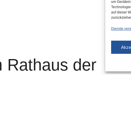
um Gerätein
Technologie
auf dieser W
zurückziehe
Dienste ver
Akze
 Rathaus der
orf
hlstelle ab sofort geöffnet
wahl am Sonntag, 23. Februar 2025, schreiten zügig