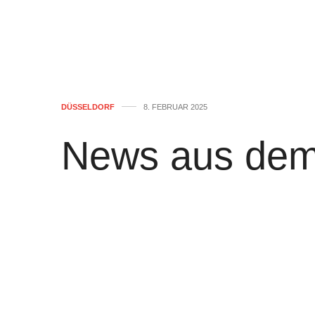
DÜSSELDORF
8. FEBRUAR 2025
News aus dem
Stadt Düsseld
von
WOLFGANG OSINSKI
0
Stimmzettel eingetroffen: Direktwa
Die Vorbereitungen für die Bundestags