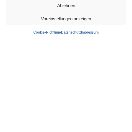
Ablehnen
DÜSSELDORF
6. FEBRUAR 2025
Voreinstellungen anzeigen
Das sieht schwer nach
Cookie-Richtlinie
Datenschutz
Impressum
Brandstiftung aus:
Autobrände in Lierenfeld
und Eller kurz
nacheinander
von
WOLFGANG OSINSKI
Am frühen Mittwochmorgen brannten innerhalb kurzer Zeit in
Lierenfeld ein Wohnmobil und in Eller ein Pkw vollkommen
aus. Es entstand hoher Sachschaden. Die Brandorte liegen
lediglich einen Kilometer auseinander, eine vorsätzliche