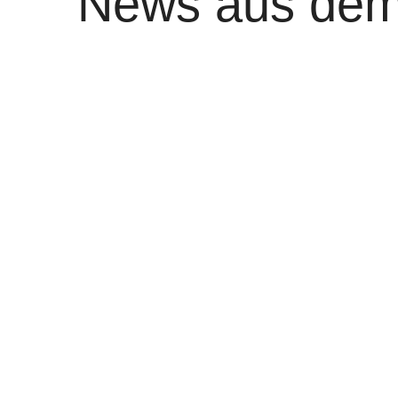
News aus dem
Stadt Düsseld
von
WOLFGANG OSINSKI
0
Baustart für die Nord-Süd-Radleit
Oberbürgermeister Dr. Stephan Keller, K
Verkehrsmanagement, und Michael Köhl
Donnerstag, 7. November, den symbolisc
Radleitroute gesetzt. Die neue Radverk
Düsseldorfs auf einer Gesamtlänge von
sichere Verkehrswege für Radfahrende sc
bislang das größte Einzelprojekt im 
weiter…
0