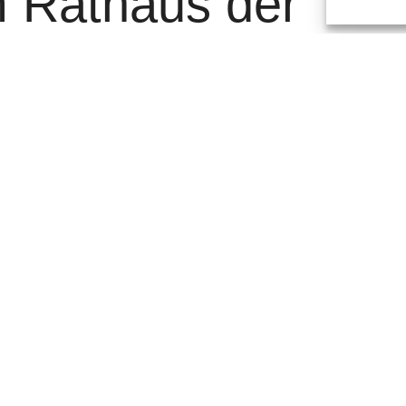
 Rathaus der
orf
route
atharina Metzker, Leiterin des Amtes für
er, Geschäftsführer IPM Düsseldorf GmbH, haben am
hen ersten Spatenstich für den Baustart der ersten
ehrsachse wird den nördlichen und südlichen Teil
 rund 10,3 Kilometern verbinden und komfortable und
haffen. Mit rund 22 Millionen Euro realisiert die IPM das
Rahmen des Ausbaus des Düsseldorfer Radhauptnetzes.