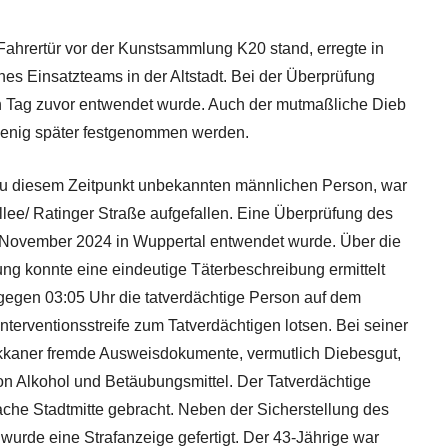
 Fahrertür vor der Kunstsammlung K20 stand, erregte in
nes Einsatzteams in der Altstadt. Bei der Überprüfung
en Tag zuvor entwendet wurde. Auch der mutmaßliche Dieb
enig später festgenommen werden.
r zu diesem Zeitpunkt unbekannten männlichen Person, war
llee/ Ratinger Straße aufgefallen. Eine Überprüfung des
 November 2024 in Wuppertal entwendet wurde. Über die
 konnte eine eindeutige Täterbeschreibung ermittelt
egen 03:05 Uhr die tatverdächtige Person auf dem
terventionsstreife zum Tatverdächtigen lotsen. Bei seiner
okkaner fremde Ausweisdokumente, vermutlich Diebesgut,
von Alkohol und Betäubungsmittel. Der Tatverdächtige
he Stadtmitte gebracht. Neben der Sicherstellung des
urde eine Strafanzeige gefertigt. Der 43-Jährige war