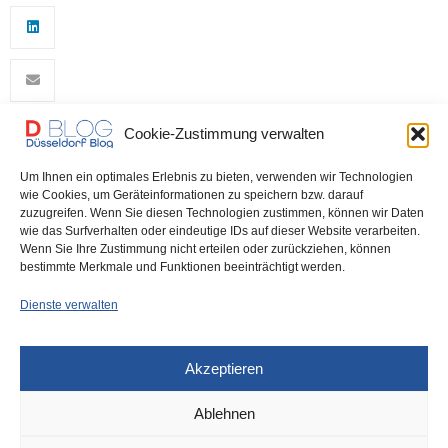
Cookie-Zustimmung verwalten
0
Um Ihnen ein optimales Erlebnis zu bieten, verwenden wir Technologien
wie Cookies, um Geräteinformationen zu speichern bzw. darauf
zuzugreifen. Wenn Sie diesen Technologien zustimmen, können wir Daten
wie das Surfverhalten oder eindeutige IDs auf dieser Website verarbeiten.
Wenn Sie Ihre Zustimmung nicht erteilen oder zurückziehen, können
bestimmte Merkmale und Funktionen beeinträchtigt werden.
Dienste verwalten
DÜSSELDORF
4. JUNI 2024
Akzeptieren
Garath: E-Scooter-Fahrer
Ablehnen