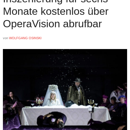
Monate kostenlos über
OperaVision abrufbar
von
WOLFGANG OSINSKI