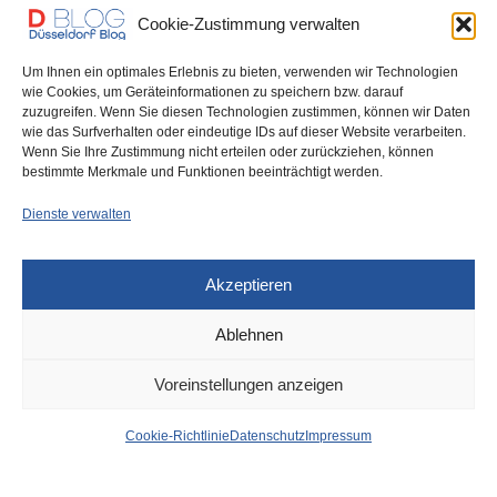
Cookie-Zustimmung verwalten
Um Ihnen ein optimales Erlebnis zu bieten, verwenden wir Technologien
wie Cookies, um Geräteinformationen zu speichern bzw. darauf
zuzugreifen. Wenn Sie diesen Technologien zustimmen, können wir Daten
wie das Surfverhalten oder eindeutige IDs auf dieser Website verarbeiten.
Schnell sein! Noch gibt’s
Wenn Sie Ihre Zustimmung nicht erteilen oder zurückziehen, können
einige Karten für die AIDS-
bestimmte Merkmale und Funktionen beeinträchtigt werden.
Operngala
Dienste verwalten
Akzeptieren
Ablehnen
DÜSSELDORF
19. APRIL 2023
Voreinstellungen anzeigen
News aus dem Rathaus
Cookie-Richtlinie
Datenschutz
Impressum
der Stadt Düsseldorf