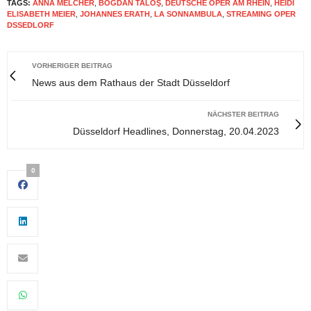
TAGS:
ANNA MELCHER
,
BOGDAN TALOŞ
,
DEUTSCHE OPER AM RHEIN
,
HEIDI
ELISABETH MEIER
,
JOHANNES ERATH
,
LA SONNAMBULA
,
STREAMING OPER
DSSEDLORF
VORHERIGER BEITRAG
News aus dem Rathaus der Stadt Düsseldorf
NÄCHSTER BEITRAG
Düsseldorf Headlines, Donnerstag, 20.04.2023
0