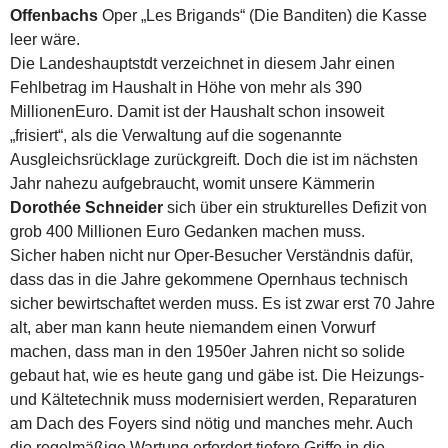
Offenbachs
Oper „Les Brigands“ (Die Banditen) die Kasse
leer wäre.
Die Landeshauptstdt verzeichnet in diesem Jahr einen
Fehlbetrag im Haushalt in Höhe von mehr als 390
MillionenEuro. Damit ist der Haushalt schon insoweit
„frisiert“, als die Verwaltung auf die sogenannte
Ausgleichsrücklage zurückgreift. Doch die ist im nächsten
Jahr nahezu aufgebraucht, womit unsere Kämmerin
Dorothée Schneider
sich über ein strukturelles Defizit von
grob 400 Millionen Euro Gedanken machen muss.
Sicher haben nicht nur Oper-Besucher Verständnis dafür,
dass das in die Jahre gekommene Opernhaus technisch
sicher bewirtschaftet werden muss. Es ist zwar erst 70 Jahre
alt, aber man kann heute niemandem einen Vorwurf
machen, dass man in den 1950er Jahren nicht so solide
gebaut hat, wie es heute gang und gäbe ist. Die Heizungs-
und Kältetechnik muss modernisiert werden, Reparaturen
am Dach des Foyers sind nötig und manches mehr. Auch
die regelmäßige Wartung erfordert tiefere Griffe in die