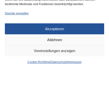
bestimmte Merkmale und Funktionen beeinträchtigt werden.
Dienste verwalten
Akzeptieren
Ablehnen
VERKEHR
17. MAI 2026
Voreinstellungen anzeigen
Herzogstraße ab morgen
Cookie-Richtlinie
Datenschutz
Impressum
einspurig bis Dezember –
Staugefahr
von
WOLFGANG OSINSKI
Ab morgen und bis Dezember gilt: Staugefahr auf der