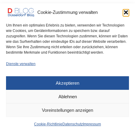
abrufbar
Cookie-Zustimmung verwalten
Szene aus Bellinis „La sonnambula“ mit Heidi Elisabeth Meier
Um Ihnen ein optimales Erlebnis zu bieten, verwenden wir Technologien
(Lisa), Bogdan Taloș (Graf Rodolfo) und…
wie Cookies, um Geräteinformationen zu speichern bzw. darauf
zuzugreifen. Wenn Sie diesen Technologien zustimmen, können wir Daten
0 SHARES
wie das Surfverhalten oder eindeutige IDs auf dieser Website verarbeiten.
Wenn Sie Ihre Zustimmung nicht erteilen oder zurückziehen, können
bestimmte Merkmale und Funktionen beeinträchtigt werden.
Dienste verwalten
IMPRESSUM
DATENSCHUTZ
COOKIE-RICHTLINIE (EU)
Akzeptieren
Ablehnen
Voreinstellungen anzeigen
Cookie-Richtlinie
Datenschutz
Impressum