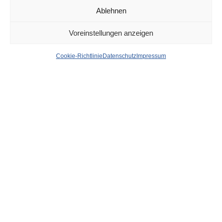
Ablehnen
DÜSSELDORF
VOR 1 MONAT
Voreinstellungen anzeigen
Stadt will viele Bäume
Cookie-Richtlinie
Datenschutz
Impressum
pflanzen – aber sind es
auch die richtigen?
von
WOLFGANG OSINSKI
In der laufenden Pflanzsaison will die Landeshauptstadt
1.500 neue Bäume pflanzen. Aber: In der vorherigen Saison
wurden 1.907 Bäume gefällt – weil sie krank oder nicht mehr
standsicher waren. Ergibt ein Minus von 407!
Die Fragen, die man sich bei den neuen Baumsetzungen
stellen muss: