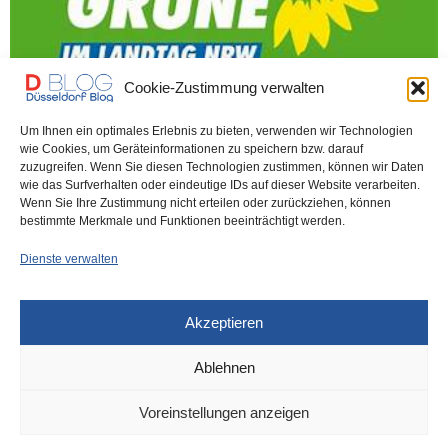
Cookie-Zustimmung verwalten
Um Ihnen ein optimales Erlebnis zu bieten, verwenden wir Technologien
DÜSSELDORF
VOR 1 MONAT
wie Cookies, um Geräteinformationen zu speichern bzw. darauf
zuzugreifen. Wenn Sie diesen Technologien zustimmen, können wir Daten
NRW-Grüne fordern: Merz soll was
wie das Surfverhalten oder eindeutige IDs auf dieser Website verarbeiten.
Wenn Sie Ihre Zustimmung nicht erteilen oder zurückziehen, können
gegen die Hitze unternehmen
bestimmte Merkmale und Funktionen beeinträchtigt werden.
Dienste verwalten
Die Grünen in NRW wollen die vergangene Hitzewelle politisch
instrumentalisieren. Sie bitten um Unterschriften für…
Akzeptieren
0 SHARES
Ablehnen
Voreinstellungen anzeigen
IMPRESSUM
DATENSCHUTZ
COOKIE-RICHTLINIE (EU)