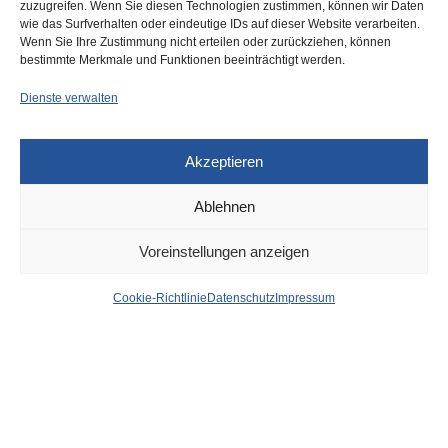
zuzugreifen. Wenn Sie diesen Technologien zustimmen, können wir Daten
wie das Surfverhalten oder eindeutige IDs auf dieser Website verarbeiten.
Wenn Sie Ihre Zustimmung nicht erteilen oder zurückziehen, können
bestimmte Merkmale und Funktionen beeinträchtigt werden.
Dienste verwalten
Akzeptieren
0
Ablehnen
Voreinstellungen anzeigen
Cookie-Richtlinie
Datenschutz
Impressum
DÜSSELDORF
21. AUGUST 2025
OB Keller will OB bleiben