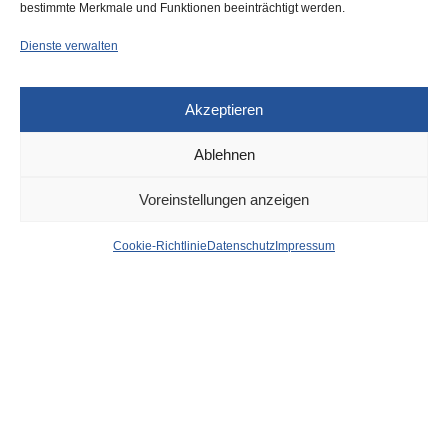
bestimmte Merkmale und Funktionen beeinträchtigt werden.
Dienste verwalten
Akzeptieren
Ablehnen
DÜSSELDORF
27. FEBRUAR 2024
Voreinstellungen anzeigen
Zwei 17-Jährige bei Raub
Cookie-Richtlinie
Datenschutz
Impressum
durch Messerstiche
schwer verletzt
von
WOLFGANG OSINSKI
In der Nacht auf Sonntag, 25. Februar 2024, wurden bei
einem Raub zwei 17-jährige Jugendliche an einem Feldweg