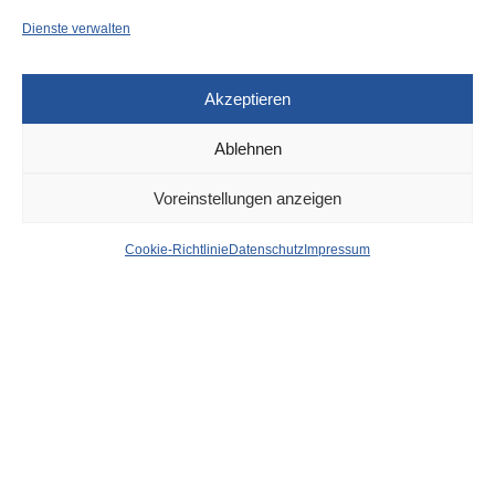
Dienste verwalten
Akzeptieren
Ablehnen
DÜSSELDORF
28. FEBRUAR 2024
Voreinstellungen anzeigen
Kö-Kriminalität:
Cookie-Richtlinie
Datenschutz
Impressum
Ladendiebe unterwegs,
37-Jährige gestellt
von
WOLFGANG OSINSKI
Ladendetektive eines Nobelkaufhauses am Kö-Bogen
konnten gestern Nachmittag gegen 15.40 Uhr ein Pärchen