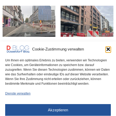
Vier Jahre Friedrichstraßen-
Friedrichstraße: Das Elend
Cookie-Zustimmung verwalten
Chaos – in der Zeit baute
geht weiter – bis September
China die höchste Brücke der
2027
Welt
Um Ihnen ein optimales Erlebnis zu bieten, verwenden wir Technologien
wie Cookies, um Geräteinformationen zu speichern bzw. darauf
zuzugreifen. Wenn Sie diesen Technologien zustimmen, können wir Daten
wie das Surfverhalten oder eindeutige IDs auf dieser Website verarbeiten.
Düsseldorf Headlines,
Wenn Sie Ihre Zustimmung nicht erteilen oder zurückziehen, können
Montag, 16.10.2023
bestimmte Merkmale und Funktionen beeinträchtigt werden.
Dienste verwalten
Akzeptieren