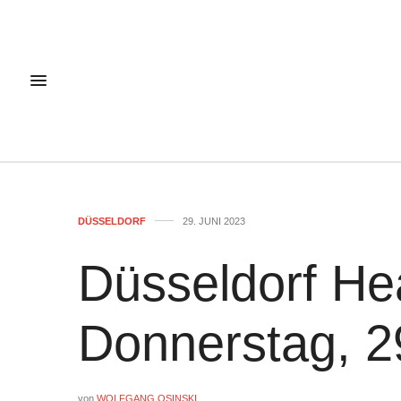
DÜSSELDORF
29. JUNI 2023
Düsseldorf He
Donnerstag, 2
von
WOLFGANG OSINSKI