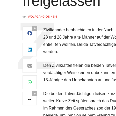
freigelassen
von
WOLFGANG OSINSKI
0
Zivilfahnder beobachteten in der Nacht 
23 und 28 Jahre alte Männer auf der W
entreißen wollten. Beide Tatverdächti
werden.
Den Zivilkräften fielen die beiden Tatve
verdächtiger Weise einen unbekannten 
13-Jährige den Unbekannten an und fas
Die beiden Tatverdächtigen ließen kurz
0
weiter. Kurze Zeit später sprach das D
Im Rahmen des Gespräches zog der 19-
beiseite, um ihm von seinem Freund zu 