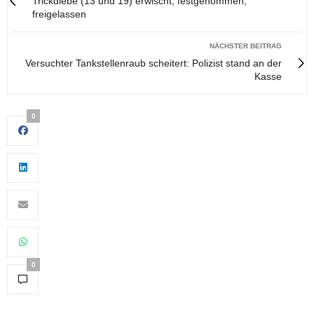
Trickdiebe (13 und 19) erwischt, festgenommen,
freigelassen
NÄCHSTER BEITRAG
Versuchter Tankstellenraub scheitert: Polizist stand an der
Kasse
0
0