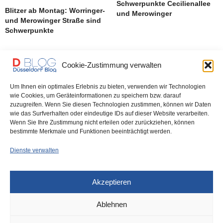
Schwerpunkte Cecilienallee
Blitzer ab Montag: Worringer-
und Merowinger
und Merowinger Straße sind
Schwerpunkte
Cookie-Zustimmung verwalten
Um Ihnen ein optimales Erlebnis zu bieten, verwenden wir Technologien
wie Cookies, um Geräteinformationen zu speichern bzw. darauf
zuzugreifen. Wenn Sie diesen Technologien zustimmen, können wir Daten
wie das Surfverhalten oder eindeutige IDs auf dieser Website verarbeiten.
Wenn Sie Ihre Zustimmung nicht erteilen oder zurückziehen, können
Blitzer ab Montag (13. 07.) –
bestimmte Merkmale und Funktionen beeinträchtigt werden.
Schwerpunkte
Lindemannstraße,
Dienste verwalten
Cecilienallee
Akzeptieren
Ablehnen