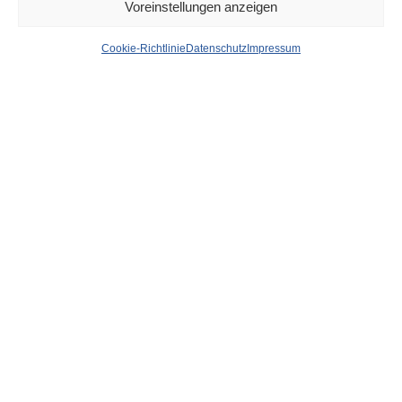
Voreinstellungen anzeigen
DÜSSELDORF
23. MÄRZ 2023
Cookie-Richtlinie
Datenschutz
Impressum
Düsseldorf Headlines,
Donnerstag, 23.03.2023
von
WOLFGANG OSINSKI
Antenne Düsseldorf:
Uniklinik Düsseldorf: Fahndung nach
mutmaßlichen Hackern
Bild:
Düsseldorf guckt nach oben – der Rheinturm leuchtet
wieder
Express:
„Kö Peter“ hatte nur einen Wunsch – Sorge um
seine Hunde