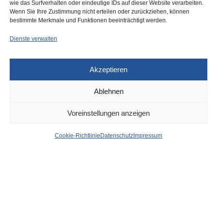
wie das Surfverhalten oder eindeutige IDs auf dieser Website verarbeiten.
0
Wenn Sie Ihre Zustimmung nicht erteilen oder zurückziehen, können
bestimmte Merkmale und Funktionen beeinträchtigt werden.
Dienste verwalten
Akzeptieren
Ablehnen
DÜSSELDORF
30. JANUAR 2023
Voreinstellungen anzeigen
Düsseldorf Headlines,
Cookie-Richtlinie
Datenschutz
Impressum
Montag, 30.01.2023
von
WOLFGANG OSINSKI
Antenne Düsseldorf:
Anmeldungen an weiterführenden
Schulen