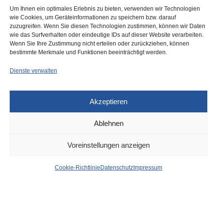
Um Ihnen ein optimales Erlebnis zu bieten, verwenden wir Technologien
wie Cookies, um Geräteinformationen zu speichern bzw. darauf
zuzugreifen. Wenn Sie diesen Technologien zustimmen, können wir Daten
Schnell sein! Noch gibt’s
wie das Surfverhalten oder eindeutige IDs auf dieser Website verarbeiten.
einige Karten für die AIDS-
Wenn Sie Ihre Zustimmung nicht erteilen oder zurückziehen, können
Operngala
bestimmte Merkmale und Funktionen beeinträchtigt werden.
Dienste verwalten
Akzeptieren
Ablehnen
DÜSSELDORF
30. NOVEMBER 2022
Voreinstellungen anzeigen
Bei REWE auf der
Cookie-Richtlinie
Datenschutz
Impressum
Rethelstraße: Bulgarische
Taschendiebin erwischt