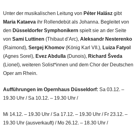
Unter der musikalischen Leitung von
Péter Halász
gibt
Maria Kataeva
ihr Rollendebüt als Johanna. Begleitet von
den
Düssel­dorfer Sympho­nikern
spielt sie an der Seite
von
Sami Luttinen
(Thibaut d’Arc),
Aleksandr Nesterenko
(Raimond),
Sergej Khomov
(König Karl VII.),
Luiza Fatyol
(Agnes Sorel),
Evez Abdulla
(Dunois),
Richard Šveda
(Lionel), weiteren Solist*innen und dem Chor der Deutschen
Oper am Rhein.
Aufführungen im Opernhaus Düsseldorf:
Sa 03.12. –
19.30 Uhr / Sa 10.12. – 19.30 Uhr /
Mi 14.12. – 19.30 Uhr / Sa 17.12. – 19.30 Uhr / Fr 23.12. –
19.30 Uhr (ausverkauft) / Mo 26.12. – 18.30 Uhr /