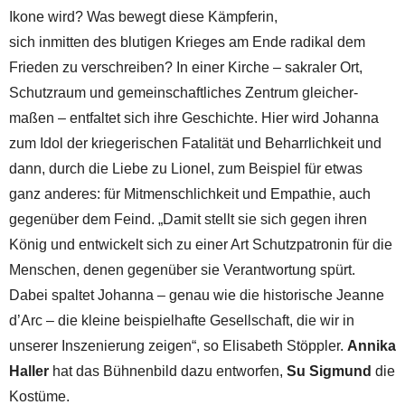
Ikone wird? Was bewegt diese Kämpferin,
sich inmitten des blutigen Krieges am
Ende radikal dem
Frieden zu verschreiben? In einer Kirche – sakraler Ort,
Schutzraum und gemeinschaft­liches Zen­trum gleicher­
maßen – entfaltet sich ihre Geschichte. Hier wird Johanna
zum Idol der kriegerischen Fatali­tät und Beharrlich­keit und
dann, durch die Liebe zu Lionel, zum Beispiel für etwas
ganz anderes: für Mitmensch­lich­keit und Empathie, auch
gegenüber dem Feind. „Damit stellt sie sich gegen ihren
König und entwickelt sich zu einer Art Schutzpatronin für die
Menschen, denen gegenüber sie Verantwortung spürt.
Dabei spaltet Johanna – genau wie die historische Jeanne
d’Arc – die kleine beispielhafte Gesellschaft, die wir in
unserer Inszenierung zeigen“, so Elisabeth Stöppler.
Annika
Haller
hat das Bühnenbild dazu entworfen,
Su Sigmund
die
Kostüme.