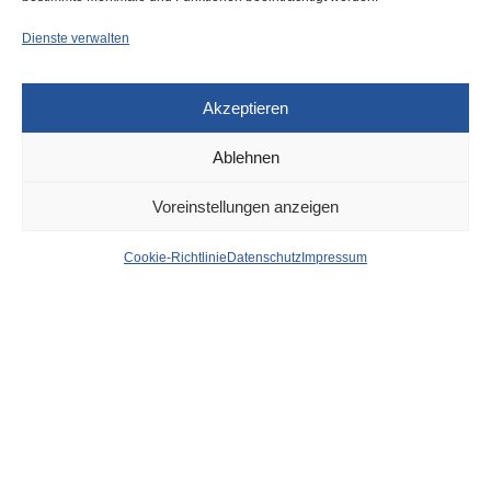
Dienste verwalten
Akzeptieren
Ablehnen
DÜSSELDORF
16. NOVEMBER 2022
Voreinstellungen anzeigen
News aus dem Rathaus
Cookie-Richtlinie
Datenschutz
Impressum
der Stadt Düsseldorf
von
WOLFGANG OSINSKI
Umweltschutz: Ausbau des Klärwerks Düsseldorf-
Nord
Das Klärwerk Nord muss modernisiert und mit