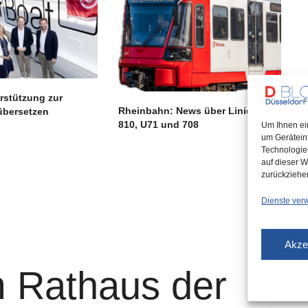
rstützung zur
Rheinbahn: News über Linien 709,
übersetzen
810, U71 und 708
Um Ihnen ei
um Gerätein
Technologie
auf dieser W
zurückziehe
Dienste ver
Akze
 Rathaus der