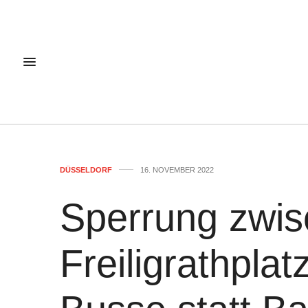
DÜSSELDORF
16. NOVEMBER 2022
Sperrung zwi
Freiligrathplat