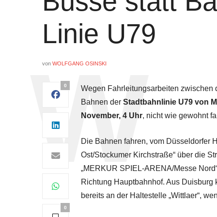
Busse statt B
Linie U79
von
WOLFGANG OSINSKI
0
Wegen Fahrleitungsarbeiten zwischen den
Bahnen der
Stadtbahnlinie U79
von Mi
November, 4 Uhr
, nicht wie gewohnt fa
Die Bahnen fahren, vom Düsseldorfer 
Ost/Stockumer Kirchstraße“ über die St
„MERKUR SPIEL-ARENA/Messe Nord“. Vo
Richtung Hauptbahnhof. Aus Duisburg 
bereits an der Haltestelle „Wittlaer“, w
0