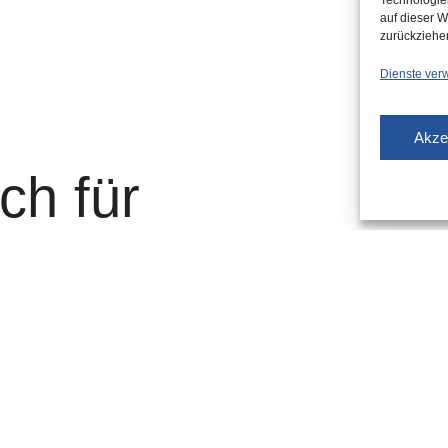
Technologie
auf dieser W
zurückziehe
Dienste ver
Akze
ch für
ohner-Parken?
oto) hat eine gute Entscheidung getroffen. Eine