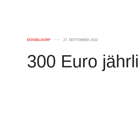
DÜSSELDORF
27. SEPTEMBER 2022
300 Euro jährli
bequemes Anw
Warum nicht?
von
WOLFGANG OSINSKI
0
#Düsseldorfs
OB
#Dr_Stephan_Keller
F