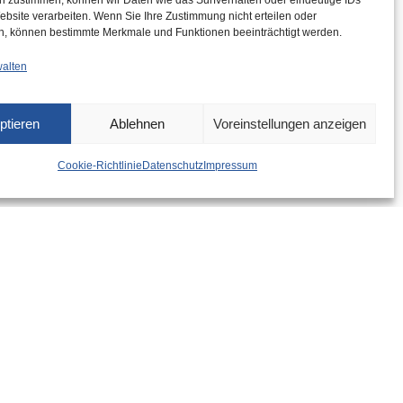
n zustimmen, können wir Daten wie das Surfverhalten oder eindeutige IDs
ebsite verarbeiten. Wenn Sie Ihre Zustimmung nicht erteilen oder
n, können bestimmte Merkmale und Funktionen beeinträchtigt werden.
walten
ptieren
Ablehnen
Voreinstellungen anzeigen
Cookie-Richtlinie
Datenschutz
Impressum