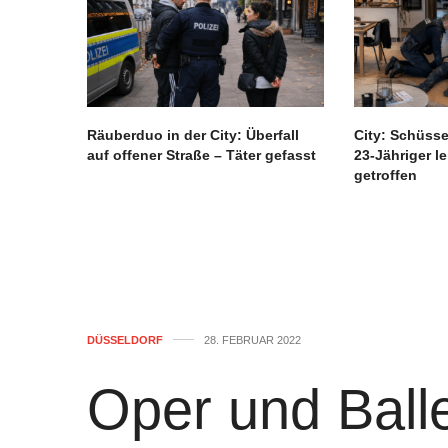
Räuberduo in der City: Überfall
City: Schüss
auf offener Straße – Täter gefasst
23-Jähriger l
getroffen
DÜSSELDORF
28. FEBRUAR 2022
Oper und Ball