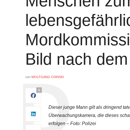
Menschen zum
lebensgefährli
Mordkommissio
Bild nach dem
von
WOLFGANG OSINSKI
0
Dieser junge Mann gilt als dringend tat
Überwachungskamera, die dieses scharf
erfolgen – Foto: Polizei