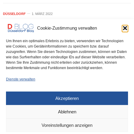
DÜSSELDORF
1. MÄRZ 2022
Altstadt: Unbekannter sticht auf
Cookie-Zustimmung verwalten
Personen ein – Drei Menschen zum
Um Ihnen ein optimales Erlebnis zu bieten, verwenden wir Technologien
Teil lebensgefährlich verletzt –
wie Cookies, um Geräteinformationen zu speichern bzw. darauf
zuzugreifen. Wenn Sie diesen Technologien zustimmen, können wir Daten
Mordkommission fahndet mit Bild
wie das Surfverhalten oder eindeutige IDs auf dieser Website verarbeiten.
Wenn Sie Ihre Zustimmung nicht erteilen oder zurückziehen, können
nach dem Tatverdächtigen
bestimmte Merkmale und Funktionen beeinträchtigt werden.
Dienste verwalten
Dieser junge Mann gilt als dringend tatverdächtig und wird gesucht.
Dank der Überwachungskamera, die dieses…
Akzeptieren
0 SHARES
Ablehnen
Voreinstellungen anzeigen