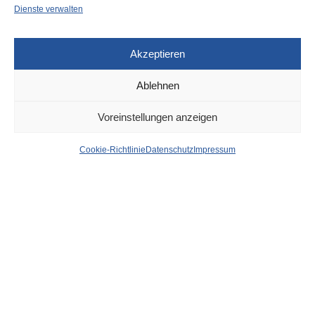
Dienste verwalten
Akzeptieren
Ablehnen
DÜSSELDORF
1. JULI 2021
Voreinstellungen anzeigen
Sperrung der Ackerstraße:
Cookie-Richtlinie
Datenschutz
Impressum
Umleitung für drei
Buslinien
von
WOLFGANG OSINSKI
Wegen Bauarbeiten wird die Ackerstraße gesperrt –
ab
Mittwoch, 7. Juli, 7 Uhr, für etwa vier Wochen
. Davon
betroffen sind auch die
Buslinien 738, 834 und NE2
: