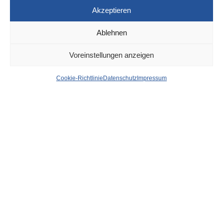
Akzeptieren
Ablehnen
DÜSSELDORF
1. JULI 2021
Voreinstellungen anzeigen
Oberbilk – Pkw und
Cookie-Richtlinie
Datenschutz
Impressum
Radfahrer kollidieren –
Mann schwer verletzt
von
WOLFGANG OSINSKI
Ein Radfahrer verletzte sich gestern am späten Nachmittag
schwer, nachdem er mit einem Pkw zusammengeprallt war.
Nach derzeitigem Stand der Ermittlungen befuhr ein 51
Jahre alter Mann mit seinem Fahrrad den Radweg der