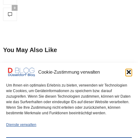
0
You May Also Like
Cookie-Zustimmung verwalten
Düsseldorf Headlines,
alltours Open Air-Kino –
Donnerstag, 20.07.2023
Eröffnung am 14. Juli –
Tickets ab sofort erhältlich
Um Ihnen ein optimales Erlebnis zu bieten, verwenden wir Technologien
wie Cookies, um Geräteinformationen zu speichern bzw. darauf
zuzugreifen. Wenn Sie diesen Technologien zustimmen, können wir Daten
wie das Surfverhalten oder eindeutige IDs auf dieser Website verarbeiten.
alltours Open Air-Kino: Ab
Wenn Sie Ihre Zustimmung nicht erteilen oder zurückziehen, können
morgen Vorverkauf
bestimmte Merkmale und Funktionen beeinträchtigt werden.
Dienste verwalten