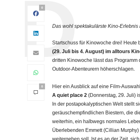
0
Das wohl spektakulärste Kino-Erlebnis i
Startschuss für Kinowoche drei! Heute 
(29. Juli bis 4. August) im alltours Ki
dritten Kinowoche lässt das Programm 
Outdoor-Abenteurern höherschlagen.
Hier ein Ausblick auf eine Film-Auswahl
0
A quiet place 2
(Donnerstag, 29. Juli) i
In der postapokalyptischen Welt stellt s
geräuschempfindlichen Biestern, die die
weiterhin, ein halbwegs normales Leben 
Überlebenden Emmett (Cillian Murphy) tr
weitergehen soll. Ist es an der Zeit, 