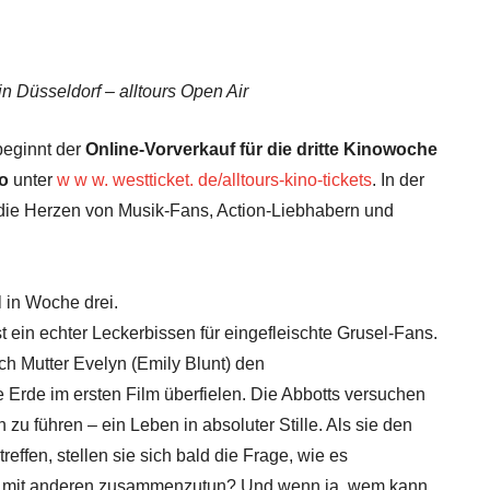
n Düsseldorf – alltours Open Air
beginnt der
Online-Vorverkauf für die dritte Kinowoche
no
unter
w w w. westticket. de/alltours-kino-tickets
. In der
die Herzen von Musik-Fans, Action-Liebhabern und
 in Woche drei.
st ein echter Leckerbissen für eingefleischte Grusel-Fans.
ich Mutter Evelyn (Emily Blunt) den
 Erde im ersten Film überfielen. Die Abbotts versuchen
zu führen – ein Leben in absoluter Stille. Als sie den
effen, stellen sie sich bald die Frage, wie es
sich mit anderen zusammenzutun? Und wenn ja, wem kann