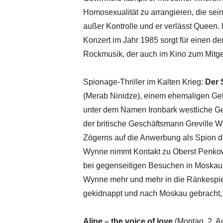
Homosexualität zu arrangieren, die sei
außer Kontrolle und er verlässt Queen. 
Konzert im Jahr 1985 sorgt für einen d
Rockmusik, der auch im Kino zum Mitg
Spionage-Thriller im Kalten Krieg:
Der 
(Merab Ninidze), einem ehemaligen Geh
unter dem Namen Ironbark westliche Geh
der britische Geschäftsmann Greville W
Zögerns auf die Anwerbung als Spion du
Wynne nimmt Kontakt zu Oberst Penkow
bei gegenseitigen Besuchen in Moskau u
Wynne mehr und mehr in die Ränkespiel
gekidnappt und nach Moskau gebracht, wo
Aline – the voice of love
(Montag, 2. A