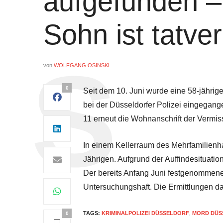
aufgefunden – 
Sohn ist tatve
von
WOLFGANG OSINSKI
0
Seit dem 10. Juni wurde eine 58-jährig
bei der Düsseldorfer Polizei eingegan
11 erneut die Wohnanschrift der Vermiss
In einem Kellerraum des Mehrfamilienha
Jährigen. Aufgrund der Auffindesituati
Der bereits Anfang Juni festgenommene t
Untersuchungshaft. Die Ermittlungen d
TAGS:
KRIMINALPOLIZEI DÜSSELDORF
,
MORD DÜS
0