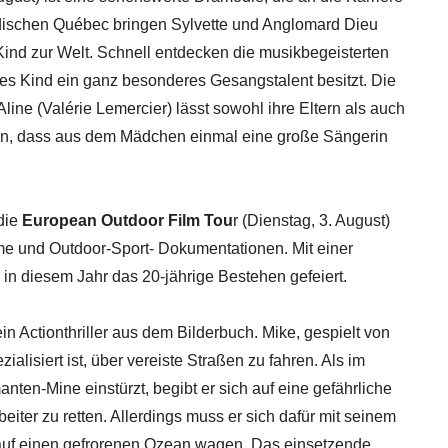
adischen Québec bringen Sylvette und Anglomard Dieu
Kind zur Welt. Schnell entdecken die musikbegeisterten
stes Kind ein ganz besonderes Gesangstalent besitzt. Die
ine (Valérie Lemercier) lässt sowohl ihre Eltern als auch
auen, dass aus dem Mädchen einmal eine große Sängerin
 die
European Outdoor Film Tou
r (Dienstag, 3. August)
me und Outdoor-Sport- Dokumentationen. Mit einer
 in diesem Jahr das 20-jährige Bestehen gefeiert.
 ein Actionthriller aus dem Bilderbuch. Mike, gespielt von
ialisiert ist, über vereiste Straßen zu fahren. Als im
en-Mine einstürzt, begibt er sich auf eine gefährliche
ter zu retten. Allerdings muss er sich dafür mit seinem
auf einen gefrorenen Ozean wagen. Das einsetzende