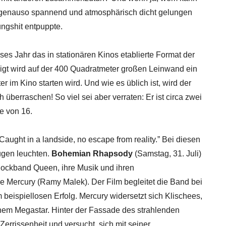
 genauso spannend und atmosphärisch dicht gelungen
ungshit entpuppte.
eses Jahr das in stationären Kinos etablierte Format der
zeigt wird auf der 400 Quadratmeter großen Leinwand ein
r im Kino starten wird. Und wie es üblich ist, wird der
ch überraschen! So viel sei aber verraten: Er ist circa zwei
e von 16.
sy? Caught in a landside, no escape from reality.” Bei diesen
ugen leuchten.
Bohemian Rhapsody
(Samstag, 31. Juli)
Rockband Queen, ihre Musik und ihren
Mercury (Ramy Malek). Der Film begleitet die Band bei
beispiellosen Erfolg. Mercury widersetzt sich Klischees,
inem Megastar. Hinter der Fassade des strahlenden
Zerrissenheit und versucht, sich mit seiner