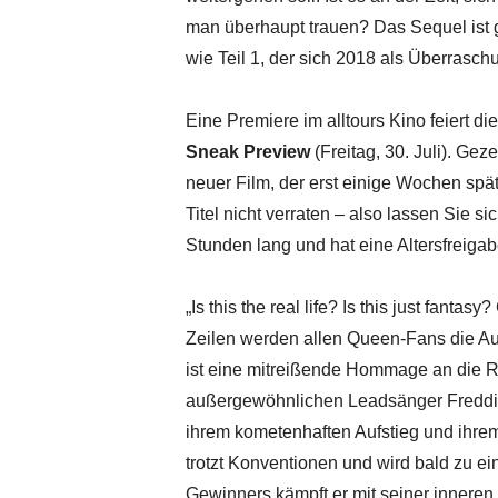
man überhaupt trauen? Das Sequel ist
wie Teil 1, der sich 2018 als Überrasch
Eine Premiere im alltours Kino feiert di
Sneak Preview
(Freitag, 30. Juli). Ge
neuer Film, der erst einige Wochen späte
Titel nicht verraten – also lassen Sie si
Stunden lang und hat eine Altersfreigab
„Is this the real life? Is this just fanta
Zeilen werden allen Queen-Fans die A
ist eine mitreißende Hommage an die 
außergewöhnlichen Leadsänger Freddie 
ihrem kometenhaften Aufstieg und ihrem 
trotzt Konventionen und wird bald zu e
Gewinners kämpft er mit seiner inneren 