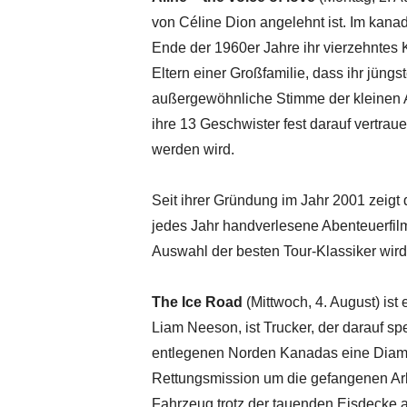
von Céline Dion angelehnt ist. Im kan
Ende der 1960er Jahre ihr vierzehntes 
Eltern einer Großfamilie, dass ihr jüng
außergewöhnliche Stimme der kleinen Al
ihre 13 Geschwister fest darauf vertr
werden wird.
Seit ihrer Gründung im Jahr 2001 zeigt
jedes Jahr handverlesene Abenteuerfil
Auswahl der besten Tour-Klassiker wird
The Ice Road
(Mittwoch, 4. August) ist
Liam Neeson, ist Trucker, der darauf spez
entlegenen Norden Kanadas eine Diamant
Rettungsmission um die gefangenen Arbei
Fahrzeug trotz der tauenden Eisdecke 