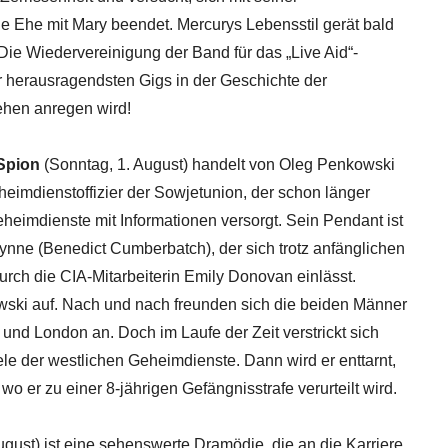
ne Ehe mit Mary beendet. Mercurys Lebensstil gerät bald
Die Wiedervereinigung der Band für das „Live Aid“-
er herausragendsten Gigs in der Geschichte der
ehen anregen wird!
Spion
(Sonntag, 1. August) handelt von Oleg Penkowski
eimdienstoffizier der Sowjetunion, der schon länger
eimdienste mit Informationen versorgt. Sein Pendant ist
ynne (Benedict Cumberbatch), der sich trotz anfänglichen
rch die CIA-Mitarbeiterin Emily Donovan einlässt.
ski auf. Nach und nach freunden sich die beiden Männer
nd London an. Doch im Laufe der Zeit verstrickt sich
e der westlichen Geheimdienste. Dann wird er enttarnt,
 er zu einer 8-jährigen Gefängnisstrafe verurteilt wird.
ugust) ist eine sehenswerte Dramödie, die an die Karriere