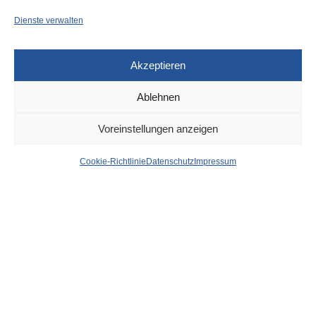
Dienste verwalten
Akzeptieren
Ablehnen
POLIZEI
28. MAI 2026
Voreinstellungen anzeigen
Hauptbahnhof: Crack-
Cookie-Richtlinie
Datenschutz
Impressum
Dealer festgenommen –
jetzt sitzt er
von
WOLFGANG OSINSKI
Auf frischer Tat erwischt: Zivilbeamte des Einsatztrupps
PRIOS nahmen am Dienstagnachmittag vor dem