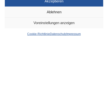
Akzeptieren
Ablehnen
DÜSSELDORF
7. DEZEMBER 2025
Voreinstellungen anzeigen
Hier wird ab Montag
Cookie-Richtlinie
Datenschutz
Impressum
(08.12.) geblitzt –
Schwerpunkte
Lindemannstraße,
Gubener Straße
von
WOLFGANG OSINSKI
Montag, 8. Dezember:
Am Schönenkamp,
Gubener Straße
,
Benninghauser Straße, Benrodestraße, Süllenstraße,