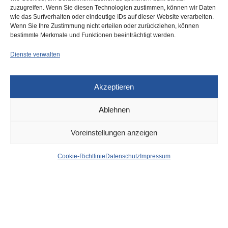
zuzugreifen. Wenn Sie diesen Technologien zustimmen, können wir Daten
wie das Surfverhalten oder eindeutige IDs auf dieser Website verarbeiten.
0
Wenn Sie Ihre Zustimmung nicht erteilen oder zurückziehen, können
bestimmte Merkmale und Funktionen beeinträchtigt werden.
Dienste verwalten
Akzeptieren
Ablehnen
POLIZEI
26. AUGUST 2025
Voreinstellungen anzeigen
Heerdter Landstraße:
Cookie-Richtlinie
Datenschutz
Impressum
Messermann überfällt
Discounter
von
WOLFGANG OSINSKI