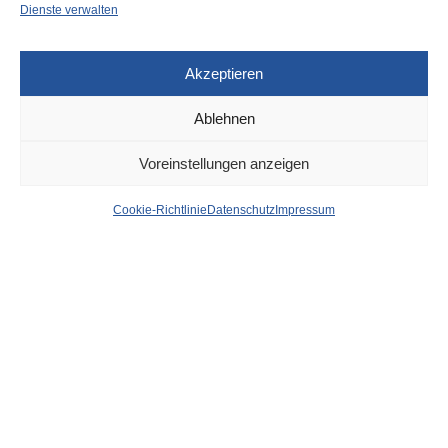
Dienste verwalten
Akzeptieren
Ablehnen
UNCATEGORIZED
7. JULI 2025
Voreinstellungen anzeigen
Friedrichstadt: Fußgänger
Cookie-Richtlinie
Datenschutz
Impressum
angefahren
von
WOLFGANG OSINSKI
Bei einem Verkehrsunfall am Samstag in Friedrichstadt
wurde ein Mann von einem Pkw erfasst und so schwer
verletzt, dass Rettungskräfte ihn in ein Krankenhaus bringen
mussten.