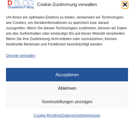
Cookie-Zustimmung verwalten
Um Ihnen ein optimales Erlebnis zu bieten, verwenden wir Technologien
wie Cookies, um Geräteinformationen zu speichern bzw. darauf
zuzugreifen. Wenn Sie diesen Technologien zustimmen, können wir Daten
wie das Surfverhalten oder eindeutige IDs auf dieser Website verarbeiten.
Wenn Sie Ihre Zustimmung nicht erteilen oder zurückziehen, können
Wahlkampf mit Wortbrüchen
bestimmte Merkmale und Funktionen beeinträchtigt werden.
Dienste verwalten
Akzeptieren
Ablehnen
DÜSSELDORF
3. JULI 2025
Voreinstellungen anzeigen
Letzte Nacht in Heerdt:
Cookie-Richtlinie
Datenschutz
Impressum
23-Jähriger rammt mit