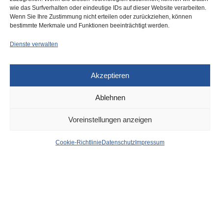
wie das Surfverhalten oder eindeutige IDs auf dieser Website verarbeiten.
0
Wenn Sie Ihre Zustimmung nicht erteilen oder zurückziehen, können
bestimmte Merkmale und Funktionen beeinträchtigt werden.
Dienste verwalten
Akzeptieren
Ablehnen
DÜSSELDORF
4. MAI 2025
Voreinstellungen anzeigen
Wird das US-
Cookie-Richtlinie
Datenschutz
Impressum
Generalkonsulat in
Düsseldorf aufgelöst?
von
WOLFGANG OSINSKI