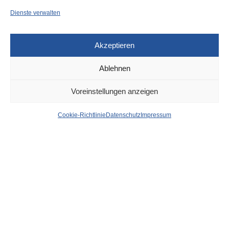
Dienste verwalten
Akzeptieren
Ablehnen
DÜSSELDORF
24. APRIL 2025
Voreinstellungen anzeigen
Nacht der Museen: ZERO
Cookie-Richtlinie
Datenschutz
Impressum
Foundation öffnet Tür zu
Ateliers von Günther
Uecker, Heinz Mack und
Otto Piene
von
WOLFGANG OSINSKI