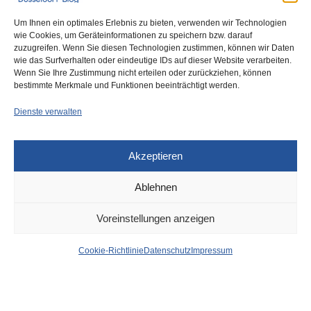
Um Ihnen ein optimales Erlebnis zu bieten, verwenden wir Technologien
wie Cookies, um Geräteinformationen zu speichern bzw. darauf
zuzugreifen. Wenn Sie diesen Technologien zustimmen, können wir Daten
wie das Surfverhalten oder eindeutige IDs auf dieser Website verarbeiten.
0
Wenn Sie Ihre Zustimmung nicht erteilen oder zurückziehen, können
bestimmte Merkmale und Funktionen beeinträchtigt werden.
Dienste verwalten
Akzeptieren
Ablehnen
DÜSSELDORF
24. APRIL 2025
Voreinstellungen anzeigen
Rheinkirmes: Schlüssel Alt
Cookie-Richtlinie
Datenschutz
Impressum
im großen Schützenzelt
von
WOLFGANG OSINSKI