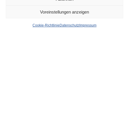
DÜSSELDORF
4. APRIL 2025
Voreinstellungen anzeigen
Schwerer Unfall mit vier
Cookie-Richtlinie
Datenschutz
Impressum
Pkw auf der A 61 –
Feuerwehr musste einen
Schwerverletzten aus dem
Auto bergen
von
WOLFGANG OSINSKI
Bei einem schweren Verkehrsunfall gestern Nachmittag auf
der A 61 bei Mönchengladbach, musste ein Mann mit
schweren Verletzungen durch die Feuerwehr aus seinem
Fahrzeug geborgen werden. Insgesamt wurden bei dem