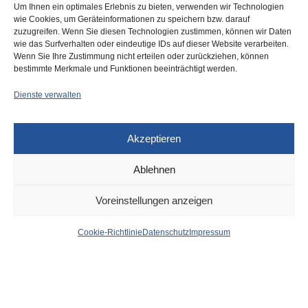
Um Ihnen ein optimales Erlebnis zu bieten, verwenden wir Technologien
wie Cookies, um Geräteinformationen zu speichern bzw. darauf
zuzugreifen. Wenn Sie diesen Technologien zustimmen, können wir Daten
wie das Surfverhalten oder eindeutige IDs auf dieser Website verarbeiten.
Fastenbrechen im Rathaus –
Wenn Sie Ihre Zustimmung nicht erteilen oder zurückziehen, können
bestimmte Merkmale und Funktionen beeinträchtigt werden.
interkultureller Austausch?
Dienste verwalten
Akzeptieren
Ablehnen
DÜSSELDORF
30. OKTOBER 2024
Voreinstellungen anzeigen
Golzheim: Einbrecher-Trio
Cookie-Richtlinie
Datenschutz
Impressum
im Pech – Zeugen in
parkendem Auto