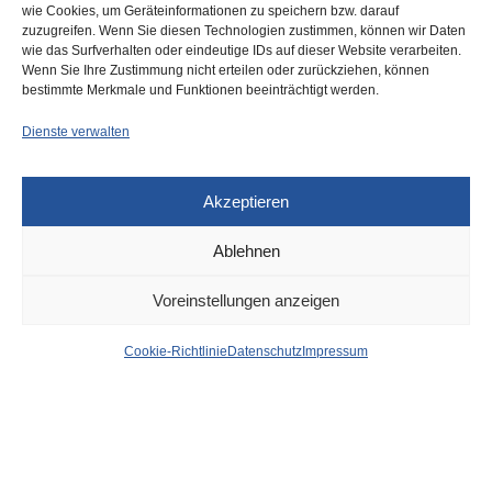
wie Cookies, um Geräteinformationen zu speichern bzw. darauf
zuzugreifen. Wenn Sie diesen Technologien zustimmen, können wir Daten
wie das Surfverhalten oder eindeutige IDs auf dieser Website verarbeiten.
0
Wenn Sie Ihre Zustimmung nicht erteilen oder zurückziehen, können
bestimmte Merkmale und Funktionen beeinträchtigt werden.
Dienste verwalten
Akzeptieren
Ablehnen
DÜSSELDORF
8. OKTOBER 2024
Voreinstellungen anzeigen
Premiere am 31. Oktober
Cookie-Richtlinie
Datenschutz
Impressum
– Familienoper „Die Reise
zu Planet 9“
von
WOLFGANG OSINSKI