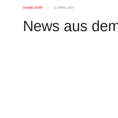
DÜSSELDORF
10. APRIL 2024
News aus dem
Stadt Düsseld
von
WOLFGANG OSINSKI
0
„Trophy Tour“: EM-Pokal lockt Hu
Im Rahmen der „Trophy Tour“ besucht 
großer Begeisterung im Rathaus empfang
bis18 Uhr auf dem Marktplatz.
weiter…
„Finalists Workshop“ mit allen T