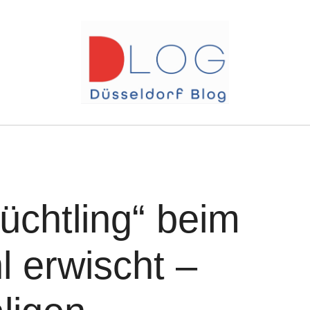
lüchtling“ beim
l erwischt –