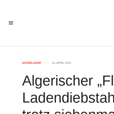
DÜSSELDORF
10. APRIL 2024
Algerischer „F
Ladendiebstah