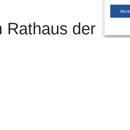
Akze
 Rathaus der
orf
nderte Fußballfans ins Rathaus
der EURO-Pokal die Landeshauptstadt – und wurde mit
en. Am Mittwoch, 10. April, steht die Trophäe von 14
eilnehmern der UEFA EURO 2024 in Düsseldorf