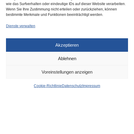
wie das Surfverhalten oder eindeutige IDs auf dieser Website verarbeiten.
0
Wenn Sie Ihre Zustimmung nicht erteilen oder zurückziehen, können
bestimmte Merkmale und Funktionen beeinträchtigt werden.
Dienste verwalten
Akzeptieren
Ablehnen
DÜSSELDORF
27. OKTOBER 2023
Voreinstellungen anzeigen
Brehmstraße wird
Cookie-Richtlinie
Datenschutz
Impressum
halbseitig gesperrt
von
WOLFGANG OSINSKI
Wegen Bauarbeiten wird die Brehmstraße gesperrt –
v
on
Freitag, 27. Oktober, 20 Uhr, bis Montag, 30. Oktober, 4 Uhr,