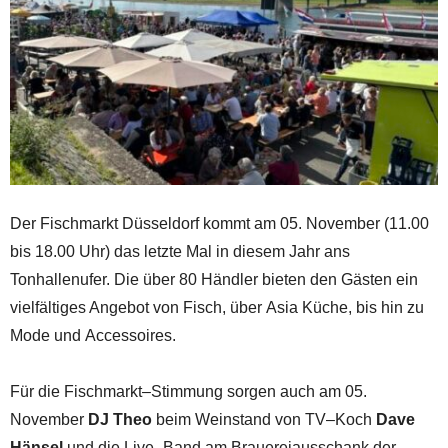
Der Fischmarkt Düsseldorf kommt am 0
5
.
November (1
1.00
bis 18.00 Uhr) das letzte Mal in diesem Jahr ans
Tonhallenufer.
Die über 80 Händler bieten
den Gästen ein
vielfältiges Angebot von Fisch
,
über
Asia Küche
,
bis hin zu
Mode
und
Accessoires
.
Für die Fischmarkt
–
Stimmung sorgen auch am 05.
November
DJ Theo
beim
Weinstand von TV
–
Koch
Dave
Hänsel
und
die Live
–
Band am Brauereiausschank
der