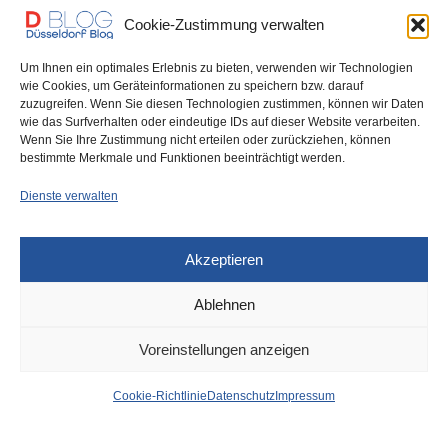
Cookie-Zustimmung verwalten
You May Also Like
Um Ihnen ein optimales Erlebnis zu bieten, verwenden wir Technologien
wie Cookies, um Geräteinformationen zu speichern bzw. darauf
zuzugreifen. Wenn Sie diesen Technologien zustimmen, können wir Daten
wie das Surfverhalten oder eindeutige IDs auf dieser Website verarbeiten.
News aus dem Rathaus der
Düsseldorf Headlines,
Wenn Sie Ihre Zustimmung nicht erteilen oder zurückziehen, können
Stadt Düsseldorf
Freitag, 13.10.2023
bestimmte Merkmale und Funktionen beeinträchtigt werden.
Dienste verwalten
Akzeptieren
Ablehnen
DÜSSELDORF
13. OKTOBER 2023
Voreinstellungen anzeigen
Düsseldorf Headlines,
Cookie-Richtlinie
Datenschutz
Impressum
Freitag, 13.10.2023