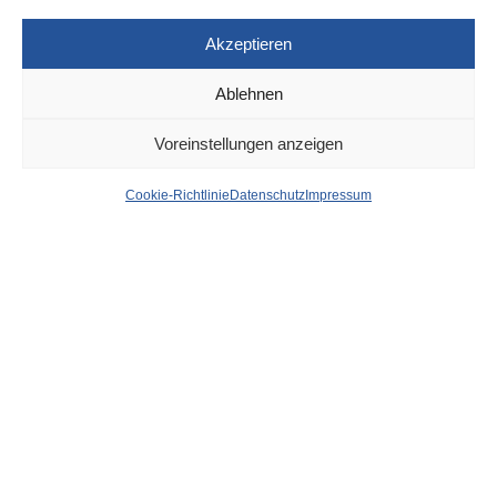
Akzeptieren
Ablehnen
DÜSSELDORF
12. OKTOBER 2023
Voreinstellungen anzeigen
News aus dem Rathaus
Cookie-Richtlinie
Datenschutz
Impressum
der Stadt Düsseldorf
von
WOLFGANG OSINSKI
Geschwindigkeitskontrollen der Stadt in
der kommenden Woche
Die Landeshauptstadt Düsseldorf veröffentlicht wöchentlich
Messstellen, an denen Geschwindigkeitskontrollen