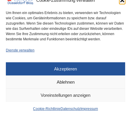
Cookie-Zustimmung verwalten
Um Ihnen ein optimales Erlebnis zu bieten, verwenden wir Technologien
wie Cookies, um Geräteinformationen zu speichern bzw. darauf
zuzugreifen. Wenn Sie diesen Technologien zustimmen, können wir Daten
wie das Surfverhalten oder eindeutige IDs auf dieser Website verarbeiten.
0
Wenn Sie Ihre Zustimmung nicht erteilen oder zurückziehen, können
bestimmte Merkmale und Funktionen beeinträchtigt werden.
Dienste verwalten
Akzeptieren
Ablehnen
DÜSSELDORF
12. SEPTEMBER 2023
Voreinstellungen anzeigen
Düsseldorf Headlines,
Cookie-Richtlinie
Datenschutz
Impressum
Dienstag, 12.09.2023
von
WOLFGANG OSINSKI