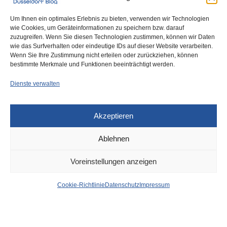
Geht’s vielleicht ein wenig
billiger?
Um Ihnen ein optimales Erlebnis zu bieten, verwenden wir Technologien
wie Cookies, um Geräteinformationen zu speichern bzw. darauf
zuzugreifen. Wenn Sie diesen Technologien zustimmen, können wir Daten
wie das Surfverhalten oder eindeutige IDs auf dieser Website verarbeiten.
Düsseldorf Headlines,
Wenn Sie Ihre Zustimmung nicht erteilen oder zurückziehen, können
Dienstag, 16 .05.2023
bestimmte Merkmale und Funktionen beeinträchtigt werden.
Dienste verwalten
Akzeptieren
Ablehnen
DÜSSELDORF KULTUR
9. AUGUST 2023
Voreinstellungen anzeigen
Am 12. November in der
Cookie-Richtlinie
Datenschutz
Impressum
Tonhalle – Glenn Miller
Orchestra bringt